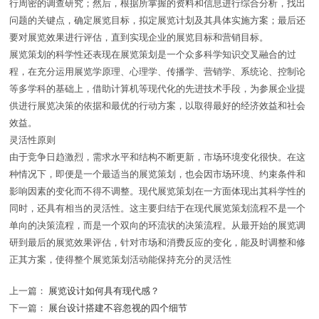
行周密的调查研究；然后，根据所掌握的资料和信息进行综合分析，找出
问题的关键点，确定展览目标，拟定展览计划及其具体实施方案；最后还
要对展览效果进行评估，直到实现企业的展览目标和营销目标。
展览策划的科学性还表现在展览策划是一个众多科学知识交叉融合的过
程，在充分运用展览学原理、心理学、传播学、营销学、系统论、控制论
等多学科的基础上，借助计算机等现代化的先进技术手段，为参展企业提
供进行展览决策的依据和最优的行动方案，以取得最好的经济效益和社会
效益。
灵活性原则
由于竞争日趋激烈，需求水平和结构不断更新，市场环境变化很快。在这
种情况下，即便是一个最适当的展览策划，也会因市场环境、约束条件和
影响因素的变化而不得不调整。现代展览策划在一方面体现出其科学性的
同时，还具有相当的灵活性。这主要归结于在现代展览策划流程不是一个
单向的决策流程，而是一个双向的环流状的决策流程。从最开始的展览调
研到最后的展览效果评估，针对市场和消费反应的变化，能及时调整和修
正其方案，使得整个展览策划活动能保持充分的灵活性
上一篇：
展览设计如何具有现代感？
下一篇：
展台设计搭建不容忽视的四个细节