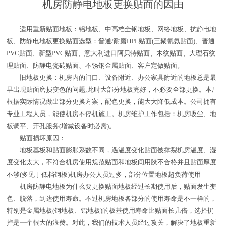
机房防静电地板更换贴面的因由
适用重新贴面地板：铝地板、中高档全钢地板、网络地板、抗静电地
板、防静电地板更换贴面选型：普通/耐磨HPL贴面(三聚氰氨贴面)、普通
PVC贴面、新型PVC贴面、意大利进口阿贝特贴面、木纹贴面、大理石纹
理贴面、防静电瓷砖贴面、不锈钢金属贴面、客户定做贴面。
旧地板更换：机房内的门口、设备附近、办公家具附近的地板总是最
早出现贴面磨损变色的问题;此时大部分地板完好，不必要全部更换。本厂
根据实际情况做出部分更换方案，配色更换，能大大降低成本。公司拥有
专业工程人员，能使机房不停机施工。机房维护工作包括：机房吸尘、地
板调平、开孔服务(增减设备时必需)。
贴面损坏原因：
地板基板和贴面膨胀系数不同，遇温度变化贴面被撑裂机房温度、湿
度变化太大，不符合机房使用规范贴面和地板间用胶不合格并且贴面厚度
不够(多见于低档钢板)机房办公人员过多，部分位置地板超负荷使用
机房防静电地板为什么要更换贴面地板经过长期使用后，贴面发生变
色、脱落，到达使用寿命。不过机房地板各部分的使用寿命是不一样的，
特别是金属地板(钢地板、铝地板)的板基使用寿命比贴面长几倍，选择扔
掉是一个很大的浪费。对此，我们的技术人员经过攻关，解决了地板重新